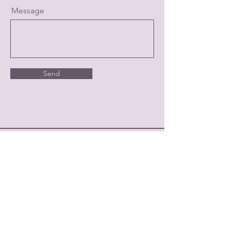
Message
Send
If you want to get poetic explorations,
spiritual inspiration, mindfulness and
meditation tips into your inbox,
subscribe to my newsletter (you don't
need to have a Substack profile).